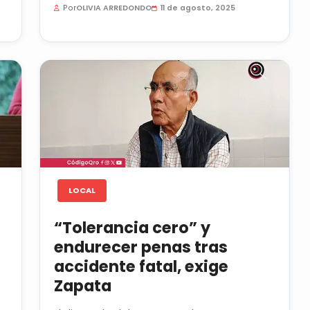
Por
OLIVIA ARREDONDO
11 de agosto, 2025
LOCAL
n
“Tolerancia cero” y
endurecer penas tras
accidente fatal, exige
Zapata