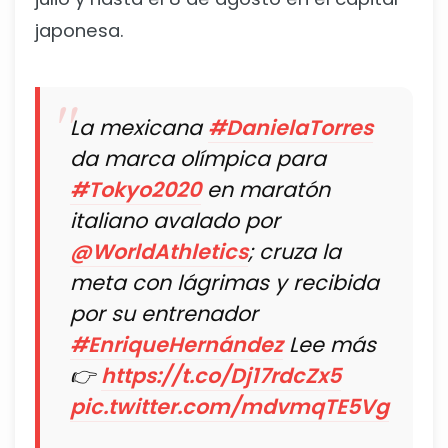
japonesa.
La mexicana
#DanielaTorres
da marca olímpica para
#Tokyo2020
en maratón
italiano avalado por
@WorldAthletics
; cruza la
meta con lágrimas y recibida
por su entrenador
#EnriqueHernández
Lee más
👉
https://t.co/Dj17rdcZx5
pic.twitter.com/mdvmqTE5Vg