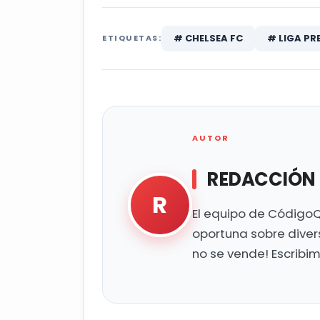
# CHELSEA FC
# LIGA PR
ETIQUETAS:
AUTOR
REDACCIÓN
R
El equipo de CódigoQ
oportuna sobre diver
no se vende! Escribi