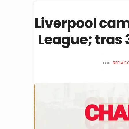
Liverpool cam
League; tras 3
REDAC
POR