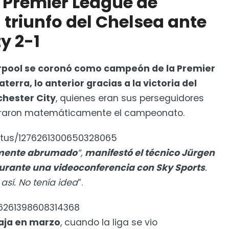
 Premier League de
l triunfo del Chelsea ante
y 2-1
erpool se coronó como campeón de la Premier
erra, lo anterior gracias a la victoria del
chester City
, quienes eran sus perseguidores
uraron matemáticamente el campeonato.
tatus/1276261300650328065
almente abrumado
”,
manifestó el técnico Jürgen
 durante una videoconferencia con Sky Sports
.
sí. No tenía idea
”.
76261398608314368
taja en marzo
, cuando la liga se vio