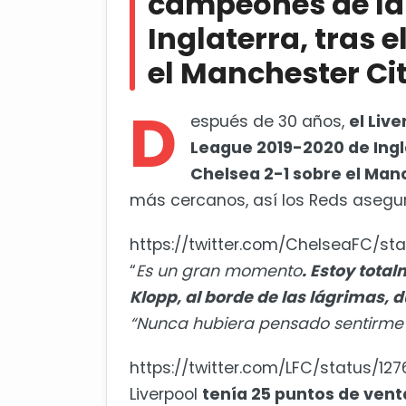
campeones de la
Inglaterra, tras e
el Manchester Cit
D
espués de 30 años,
el Liv
League 2019-2020 de Inglat
Chelsea 2-1 sobre el Man
más cercanos, así los Reds aseg
https://twitter.com/ChelseaFC/s
“
Es un gran momento
. Estoy tot
Klopp, al borde de las lágrimas,
“Nunca hubiera pensado sentirme a
https://twitter.com/LFC/status/12
Liverpool
tenía 25 puntos de ven