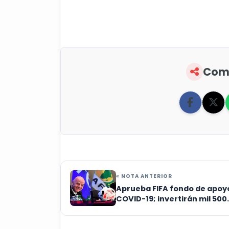
Comp
« NOTA ANTERIOR
Aprueba FIFA fondo de apoy
COVID-19; invertirán mil 500
millones de dólares