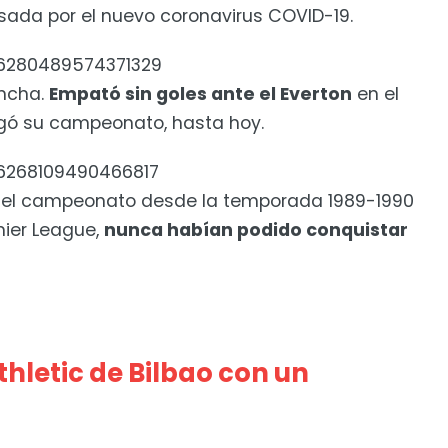
sada por el nuevo coronavirus COVID-19.
276280489574371329
ancha.
Empató sin goles ante el Everton
en el
rgó su campeonato, hasta hoy.
276268109490466817
ba el campeonato desde la temporada 1989-1990
mier League,
nunca habían podido conquistar
hletic de Bilbao con un