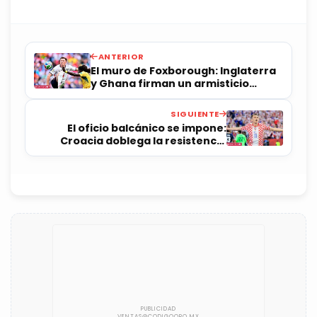
ANTERIOR
El muro de Foxborough: Inglaterra
y Ghana firman un armisticio
táctico en un duelo de alta tensión
SIGUIENTE
El oficio balcánico se impone:
Croacia doblega la resistencia
canalera en Toronto