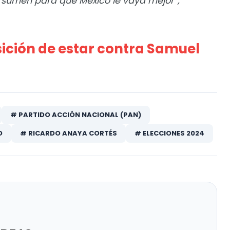
e sumen para que M
é
xico le vaya mejor
”
,
ición de estar contra Samuel
# PARTIDO ACCIÓN NACIONAL (PAN)
O
# RICARDO ANAYA CORTÉS
# ELECCIONES 2024