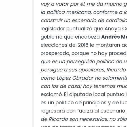
voy a votar por
é
l, me da mucho 
la pol
í
tica mexicana, conforme a l
construir un escenario de cordial
legislador puntualizó que Anaya C
gobierno que encabeza
Andr
é
s M
elecciones del 2018 le montaron 
prosperado, porque no hay procedim
que es un perseguido pol
í
tico de u
persigue a sus opositores, Ricardo
como López Obrador no solamente s
con los de casa; hoy tenemos muc
exclamó
.
El diputado local puntuali
es un pol
í
tico de principios y de lu
regresar
á
con fuerza al escenario 
de Ricardo son necesarias, no só
l