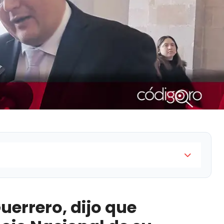
ue votará en el Consejo Nacional de su partido, para
 la boleta como candidato en la fórmula para el
uerrero, dijo que