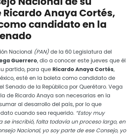
sejo Nacional de su
estar contra Samuel García
e Ricardo Anaya Cort
é
s,
 como candidato en la
Senado
ción Nacional
(PAN)
de la 60 Legislatura del
Vega Guerrero
, dio a conocer este jueves que
é
l
su partido, para que
Ricardo Anaya Cort
é
s
,
é
xico, est
é
en la boleta como candidato de
el Senado de la Rep
ú
blica por Quer
é
taro.
Vega
la de Ricardo Anaya son necesarias en la
sumar al desarrollo del pa
í
s, por lo que
idato cuando sea requerido.
“
Estoy muy
se inscribió, falta todav
í
a un proceso largo, en
onsejo Nacional, yo soy parte de ese Consejo, yo