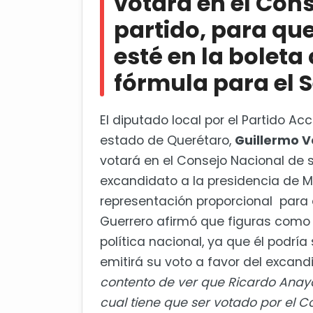
votar
á
en el Con
AMLO acusa a la oposición de 
partido, para qu
est
é
en la boleta
fórmula para el 
El diputado local por el Partido Ac
estado de Quer
é
taro,
Guillermo 
votar
á
en el Consejo Nacional de 
excandidato a la presidencia de M
representación proporcional para 
Guerrero afirm
ó
que figuras como 
pol
í
tica nacional, ya que
é
l podr
í
a 
emitir
á
su voto a favor del excand
contento de ver que Ricardo Anaya 
cual tiene que ser votado por el C