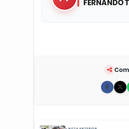
FERNANDO 
Comp
« NOTA ANTERIOR