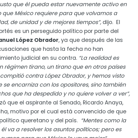
gusto que
é
l pueda estar nuevamente activo en
o que M
é
xico requiere para que volvamos a
idad, de unidad y de mejores tiempos
”
,
dijo.
El
ort
é
s es un perseguido pol
í
tico por parte del
anuel López Obrador
, ya que despu
é
s de las
acusaciones que hasta la fecha no han
iento judicial en su contra.
“
La realidad es
n r
é
gimen tirano, un tirano que en otros pa
í
ses
 compiti
ó
contra L
ópez Obrador, y hemos visto
e encarniza con los opositores, sino tambi
é
n
hos que ha despedido y no quiere volver a ver
”
,
z
ó
que el aspirante al Senado, Ricardo Anaya,
cha, motivo por el cual est
á
convencido de que
pol
í
tico queretano y del pa
í
s.
“
Mentes como la
o
é
l va a resolver los asuntos pol
í
ticos; pero es