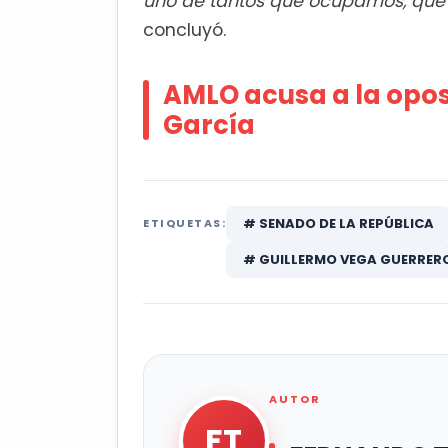
uno de tantos que ocupamos, qu
concluyó
.
AMLO acusa a la opos
García
# SENADO DE LA REPÚBLICA
ETIQUETAS:
# GUILLERMO VEGA GUERRER
AUTOR
FT