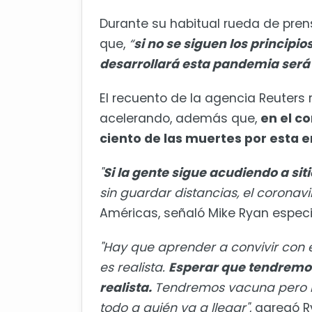
Durante su habitual rueda de prensa
que,
“
si no se siguen los principi
desarrollará esta pandemia será
El recuento de la agencia Reuters
acelerando, además que,
en el c
ciento de las muertes por esta
"
Si la gente sigue acudiendo a s
sin guardar distancias, el coronavi
Américas, señaló Mike Ryan especi
"Hay que aprender a convivir con 
es realista.
Esperar que tendremos
realista.
Tendremos vacuna pero n
todo a quién va a llegar"
, agregó R