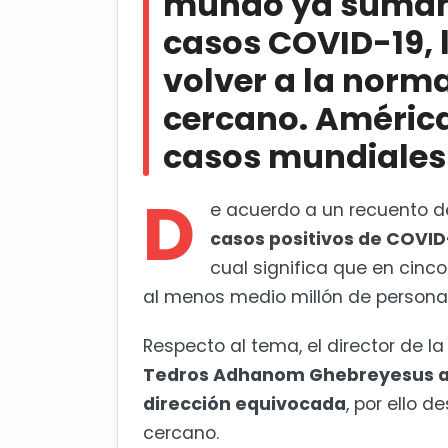
mundo ya suman 
México supera las 35 mil muert
casos COVID-19, 
volver a la norma
cercano. América
casos mundiales
D
e acuerdo a un recuento de
casos positivos de COVID-
cual significa que en cinco
al menos medio millón de persona
Respecto al tema, el director de l
Tedros Adhanom Ghebreyesus as
dirección equivocada
, por ello 
cercano.