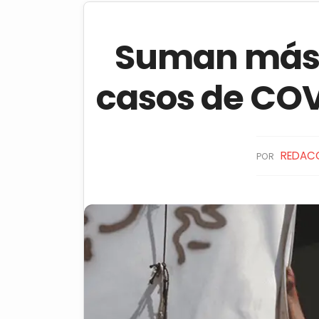
Suman más d
casos de COV
REDAC
POR