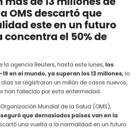
más de 13 millones de
es por COVID-19 y ronda los 300 mil casos
la OMS descartó que
lidad este en un futuro
 concentra el 50% de
 la agencia Reuters, hasta este lunes,
los
19 en el mundo, ya superan los 13 millones,
lo
 días se registraron un millón de casos nuevos,
s han fallecido por esta enfermedad.
a Organización Mundial de la Salud (OMS),
eguró que demasiados países van en la
descartó una vuelta a la normalidad en un futuro