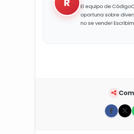
R
El equipo de CódigoQ
oportuna sobre diver
no se vende! Escribi
Comp