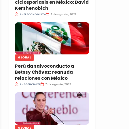
ciclosporiasis en México: David
Kershenobich
Por
EL ECONOMISTA
7 de agosto, 2026
GLOBAL
Perú da salvoconducto a
Betssy Chávez; reanuda
relaciones con México
Por
AGENCIA EFE
7 de agosto, 2026
GLOBAL