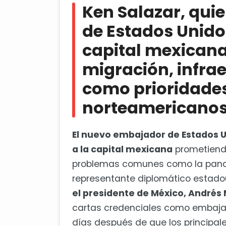
Ken Salazar, qui
prioridades entre ambos países n
de Estados Unidos
Senado de EU ratifica a Ken S
capital mexicana
migración, infra
como prioridade
norteamericano
El nuevo embajador de Estados Un
a la capital mexicana
prometiendo
problemas comunes como la pandem
representante diplomático estad
el presidente de México, Andrés
cartas credenciales como embajad
días después de que los principal