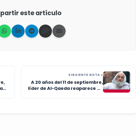
artir este artículo
SIGUIENTE NOTA »
re,
A 20 años del 11 de septiembre,
ca
líder de Al-Qaeda reaparece en
un video