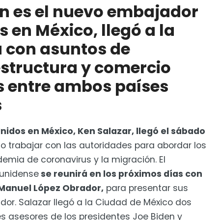
en es el nuevo embajador
orteamericanos
 en México, llegó a la
alazar como embajador en México
 con asuntos de
estructura y comercio
s entre ambos países
s
idos en México, Ken Salazar, llegó el sábado
 trabajar con las autoridades para abordar los
ia de coronavirus y la migración. El
ounidense
se reunirá en los próximos días con
 Manuel López Obrador,
para presentar sus
or. Salazar llegó a la Ciudad de México dos
es asesores de los presidentes Joe Biden y