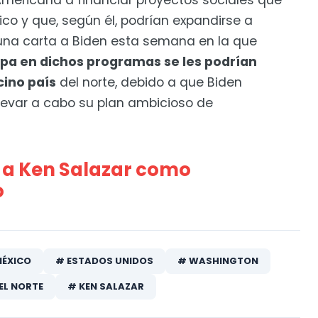
 Americana a financiar proyectos sociales que
co y que, según él, podrían expandirse a
una carta a Biden esta semana en la que
ipa en dichos programas se les podrían
cino país
del norte, debido a que Biden
levar a cabo su plan ambicioso de
a a Ken Salazar como
o
MÉXICO
# ESTADOS UNIDOS
# WASHINGTON
EL NORTE
# KEN SALAZAR