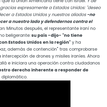
a que la Unión Americana tiene con Israel.
Y de
s gracias expresamente a Estados Unidos: "deseo
cer a Estados Unidos y nuestros aliados
-no
er a nuestro lado y defendernos contra el
an.
Minutos después, el representante iraní no
no beligerante:
su país -dijo- "no tiene
 con Estados Unidos en la región"
y ha
az, además de contención" tras comprobarse
 intercepción de drones y misiles iraníes. Ahora
allá e iniciara una operación contra ciudadanos
stro derecho inherente a responder de
l diplomático.