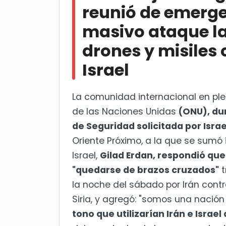
El papel de Estados Unidos
reunió de emerge
masivo ataque la
Por una desescalada
drones y misiles c
Biden subraya que el apoyo de EU
Israel
La comunidad internacional en ple
de las Naciones Unidas
(ONU), du
de Seguridad solicitada por Israe
Oriente Próximo, a la que se sumó 
Israel,
Gilad Erdan, respondió que
"quedarse de brazos cruzados"
t
la noche del sábado por Irán contra
Siria, y agregó: "somos una nación
tono que utilizarían Irán e Israe