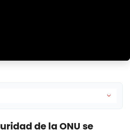
ONU se reunió de emergencia para analizar el masivo
 misiles contra el territorio de Israel
guridad de la ONU se