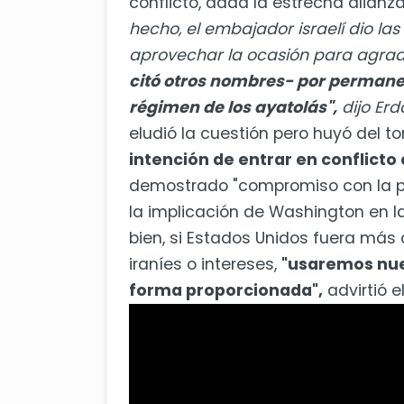
conflicto, dada la estrecha alianz
hecho, el embajador israelí dio la
aprovechar la ocasión para agrade
citó otros nombres- por permanec
régimen de los ayatolás",
dijo Erd
eludió la cuestión pero huyó del to
intención de entrar en conflicto
demostrado "compromiso con la p
la implicación de Washington en la
bien, si Estados Unidos fuera más 
iraníes o intereses,
"usaremos nue
forma proporcionada",
advirtió e