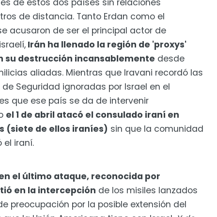
s de estos dos países sin relaciones
tros de distancia. Tanto Erdan como el
se acusaron de ser el principal actor de
sraelí,
Irán ha llenado la región de 'proxys'
n su destrucción incansablemente
desde
ilicias aliadas. Mientras que Iravani recordó las
 de Seguridad ignoradas por Israel en el
nes que ese país se da de intervenir
do
el 1 de abril atacó el consulado iraní en
(siete de ellos iraníes)
sin que la comunidad
el iraní.
en el último ataque, reconocida por
tió en la intercepción
de los misiles lanzados
 de preocupación por la posible extensión del