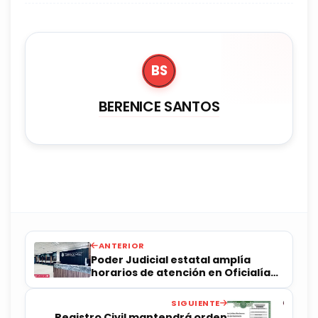
BS
BERENICE SANTOS
ANTERIOR
Poder Judicial estatal amplía
horarios de atención en Oficialía
de Partes
SIGUIENTE
Registro Civil mantendrá orden