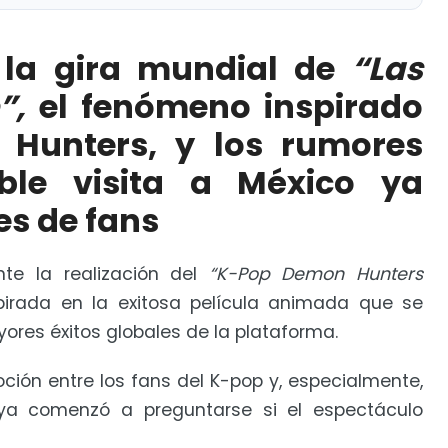
l de “Las Guerreras K-Pop”, el fenómeno inspirado en
 sobre una posible visita a México ya emocionan a
ó la gira mundial de
“Las
”,
el fenómeno inspirado
ial 2026 con Chayanne, Grupo Firme, Imagine
Hunters, y los rumores
ble visita a México ya
s de fans
nte la realización del
“K-Pop Demon Hunters
pirada en la exitosa película animada que se
yores éxitos globales de la plataforma.
ción entre los fans del K-pop y, especialmente,
 ya comenzó a preguntarse si el espectáculo