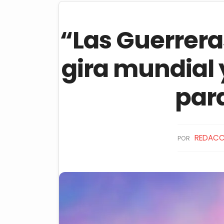
“Las Guerrer
gira mundial 
par
REDACC
POR