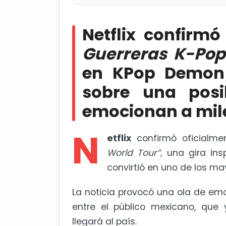
Netflix confirmó la gira mundia
KPop Demon Hunters, y los rumores
Netflix confirm
miles de fans
Guerreras K-Pop
Monterrey apuesta por el Mund
en KPop Demon 
Dragons y Enrique Iglesias
sobre una posi
emocionan a mile
N
etflix
confirmó oficialme
World Tour”,
una gira ins
convirtió en uno de los ma
La noticia provocó una ola de emo
entre el público mexicano, que
llegará al país.