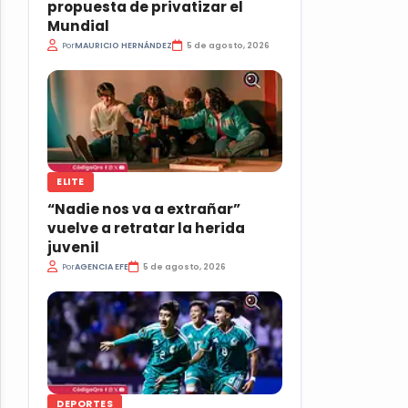
propuesta de privatizar el
Mundial
Por
MAURICIO HERNÁNDEZ
5 de agosto, 2026
ELITE
“Nadie nos va a extrañar”
vuelve a retratar la herida
juvenil
Por
AGENCIA EFE
5 de agosto, 2026
DEPORTES