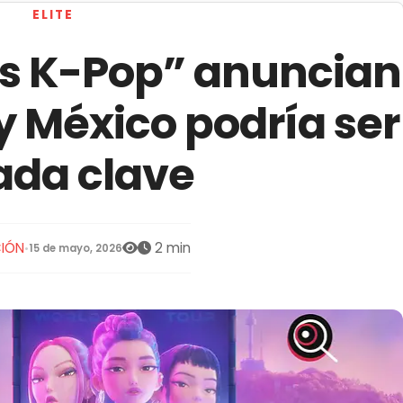
ELITE
as K-Pop” anuncian
y México podría ser
ada clave
IÓN
2 min
•
15 de mayo, 2026