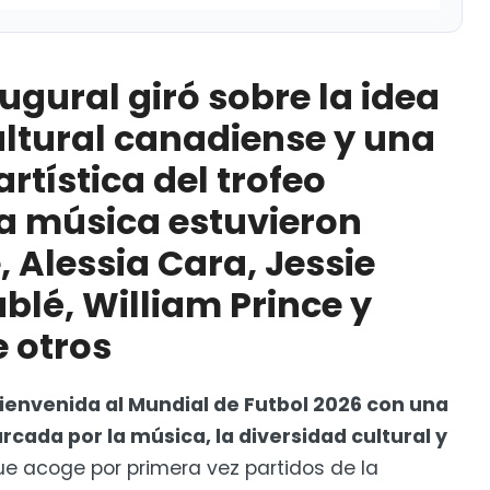
bre la idea de un mosaico cultural canadiense y una
eo mundialista; en la música estuvieron Alanis
gural giró sobre la idea
ez, Michael Bublé, William Prince y Nora Fatehi, entre
ltural canadiense y una
rtística del trofeo
n la inauguración del Mundial en EUA!
la música estuvieron
, Alessia Cara, Jessie
blé, William Prince y
e otros
bienvenida al Mundial de Futbol 2026 con una
ada por la música, la diversidad cultural y
e acoge por primera vez partidos de la