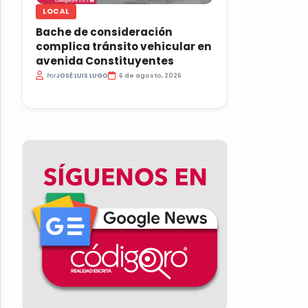
LOCAL
Bache de consideración
complica tránsito vehicular en
avenida Constituyentes
Por
JOSÉ LUIS LUGO
6 de agosto, 2026