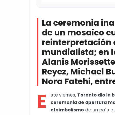
La ceremonia inaugural giró so
reinterpretación artística del trof
La ceremonia inau
Morissette, Alessia Cara, Jessie Rey
otros
de un mosaico cu
reinterpretación a
¡Katy Perry y Anitta encendiero
mundialista; en 
Alanis Morissette
Reyez, Michael Bu
Nora Fatehi, entr
E
ste viernes,
Toronto dio la 
ceremonia de apertura marc
el simbolismo
de un país qu