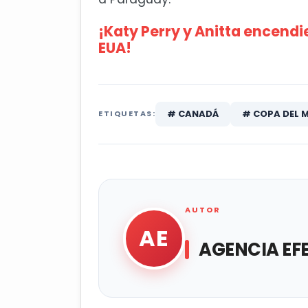
¡Katy Perry y Anitta encendi
EUA!
# CANADÁ
# COPA DEL 
ETIQUETAS:
AUTOR
AE
AGENCIA EF