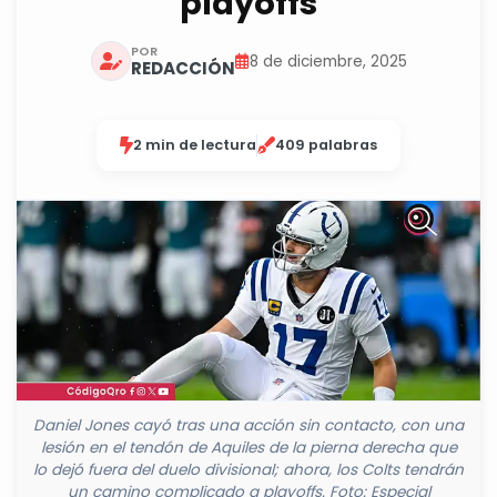
playoffs
POR
8 de diciembre, 2025
REDACCIÓN
2 min de lectura
409 palabras
Daniel Jones cayó tras una acción sin contacto, con una
lesión en el tendón de Aquiles de la pierna derecha que
lo dejó fuera del duelo divisional; ahora, los Colts tendrán
un camino complicado a playoffs. Foto: Especial