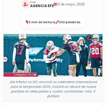
POR
13 de mayo, 2026
AGENCIA EFE
2 min de lectura
242 palabras
¡De infarto! La NFL anunció su calendario internacional
para la temporada 2026; incluirá un récord de nueve
partidos en siete países y cuatro continentes. Foto: X
@49ers