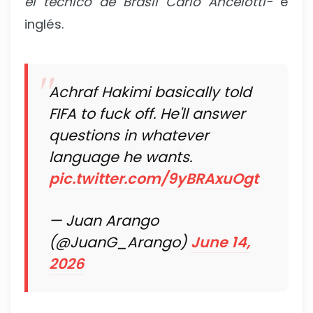
el técnico de Brasil Carlo Ancelotti-
e
inglés.
Achraf Hakimi basically told
FIFA to fuck off. He'll answer
questions in whatever
language he wants.
pic.twitter.com/9yBRAxuOgt
— Juan Arango
(@JuanG_Arango)
June 14,
2026