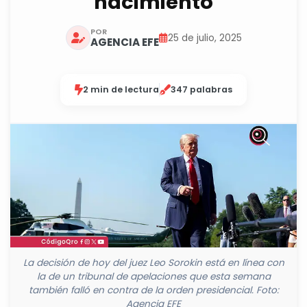
nacimiento
POR
25 de julio, 2025
AGENCIA EFE
2 min de lectura
347 palabras
La decisión de hoy del juez Leo Sorokin está en línea con
la de un tribunal de apelaciones que esta semana
también falló en contra de la orden presidencial. Foto:
Agencia EFE