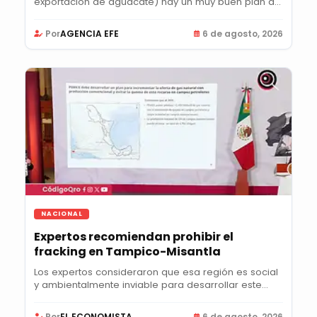
exportación de aguacate) hay un muy buen plan de
acción",...
Por
AGENCIA EFE
6 de agosto, 2026
NACIONAL
Expertos recomiendan prohibir el
fracking en Tampico-Misantla
Los expertos consideraron que esa región es social
y ambientalmente inviable para desarrollar este...
Por
EL ECONOMISTA
6 de agosto, 2026