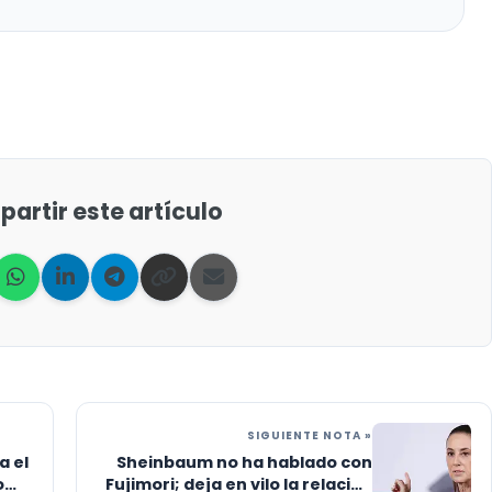
artir este artículo
SIGUIENTE NOTA »
a el
Sheinbaum no ha hablado con
o
Fujimori; deja en vilo la relación