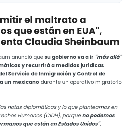
to a nuestros hermanos que están en EUA", aseguró
itir el maltrato a
 Acuerdo Global Modernizado entre México y UE
s que están en EUA",
identa Claudia Sheinbaum
aum anunció que
su gobierno va a ir
"más allá"
máticas y recurrirá a medidas jurídicas
el Servicio de Inmigración y Control de
 a un mexicano
durante un operativo migratorio
e las notas diplomáticas y lo que planteamos en
rechos Humanos (CIDH), porque
no podemos
hermanos que están en Estados Unidos",