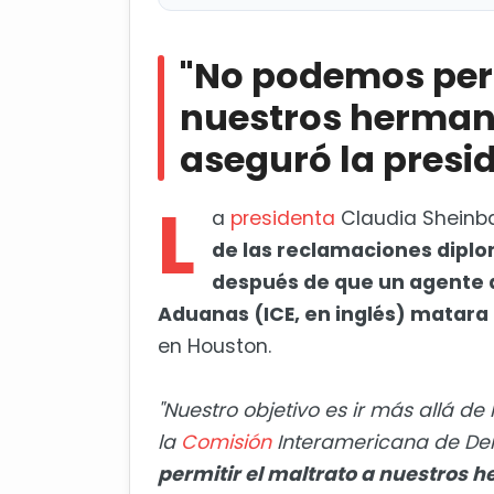
"No podemos permitir el maltra
la presidenta Claudia Sheinbaum
"No podemos perm
Parlamento Europeo aprueba el
nuestros hermano
aseguró la pres
L
a
presidenta
Claudia Sheinb
de las reclamaciones diplo
después de que un agente d
Aduanas (ICE, en inglés) matara
en Houston.
"Nuestro objetivo es ir más allá d
la
Comisión
Interamericana de De
permitir el maltrato a nuestros 