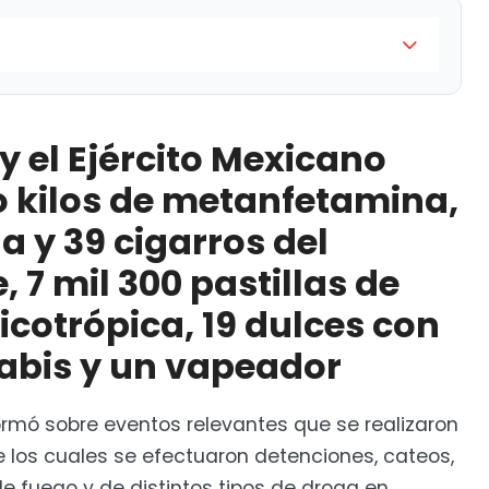
Mexicano aseguraron cinco kilos de metanfetamina,
l mismo enervante, 7 mil 300 pastillas de una
y el Ejército Mexicano
 con extracto de cannabis y un vapeador
 kilos de metanfetamina,
uridad
 y 39 cigarros del
7 mil 300 pastillas de
icotrópica, 19 dulces con
abis y un vapeador
rmó sobre eventos relevantes que se realizaron
re los cuales se efectuaron detenciones, cateos,
 fuego y de distintos tipos de droga en