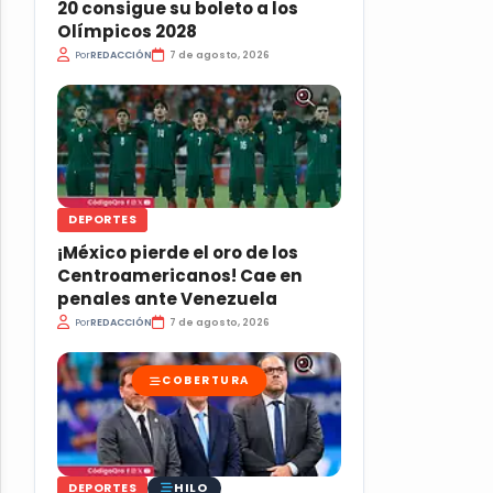
20 consigue su boleto a los
Olímpicos 2028
Por
REDACCIÓN
7 de agosto, 2026
DEPORTES
¡México pierde el oro de los
Centroamericanos! Cae en
penales ante Venezuela
Por
REDACCIÓN
7 de agosto, 2026
COBERTURA
HILO
DEPORTES