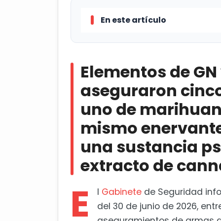
En este artículo
Elementos de GN y el Ejército 
uno de marihuana y 39 cigarros de
Elementos de GN 
sustancia psicotrópica, 19 dulces
aseguraron cinco
Chepe destaca avances en seg
uno de marihuana
mismo enervante, 
una sustancia ps
extracto de cann
E
l
Gabinete
de Seguridad info
del 30 de junio de 2026, ent
aseguramientos de armas de