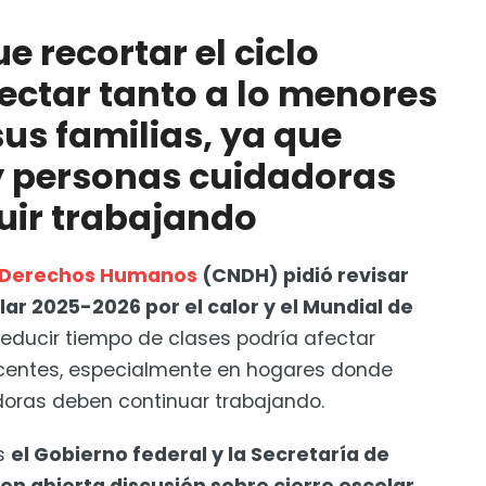
ciclo escolar podría afectar tanto a lo menores de
 madres, padres y personas cuidadoras tendrían que
e recortar el ciclo
fectar tanto a lo menores
o escolar
us familias, ya que
 y detienen a 2 extranjeros en Guerrero
y personas cuidadoras
uir trabajando
s Derechos Humanos
(CNDH) pidió revisar
ar 2025-2026 por el calor y el Mundial de
 reducir tiempo de clases podría afectar
scentes, especialmente en hogares donde
oras deben continuar trabajando.
as
el Gobierno federal y la Secretaría de