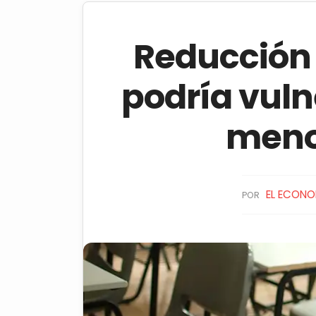
Reducción 
podría vuln
meno
EL ECONO
POR