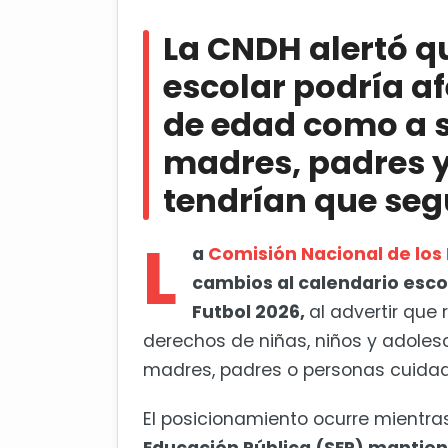
La CNDH alertó que recortar el 
edad como a sus familias, ya que
La CNDH alertó qu
seguir trabajando
escolar podría a
SEP volverá a analizar calendari
de edad como a s
Decomisan 26 bultos de cocaína
madres, padres 
tendrían que seg
L
a
Comisión Nacional de lo
cambios al calendario escol
Futbol 2026,
al advertir que
derechos de niñas, niños y adole
madres, padres o personas cuidad
El posicionamiento ocurre mientr