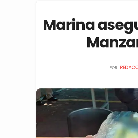
Marina asegur
Manzan
REDACC
POR