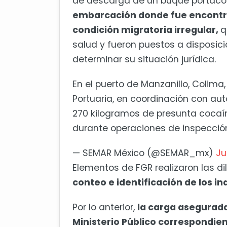
de descarga de un buque portaco
embarcación donde fue encontr
condición migratoria irregular,
q
salud y fueron puestos a disposic
determinar su situación jurídica.
En el puerto de Manzanillo, Colima
Portuaria, en coordinación con au
270 kilogramos de presunta cocaín
durante operaciones de inspección
— SEMAR México (@SEMAR_mx)
Ju
Elementos de FGR realizaron las d
conteo e identificación de los in
Por lo anterior,
la carga asegurada
Ministerio Público correspondien