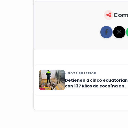
Comp
« NOTA ANTERIOR
Detienen a cinco ecuatoria
con 137 kilos de cocaína en
puerto de Lázaro Cárdenas