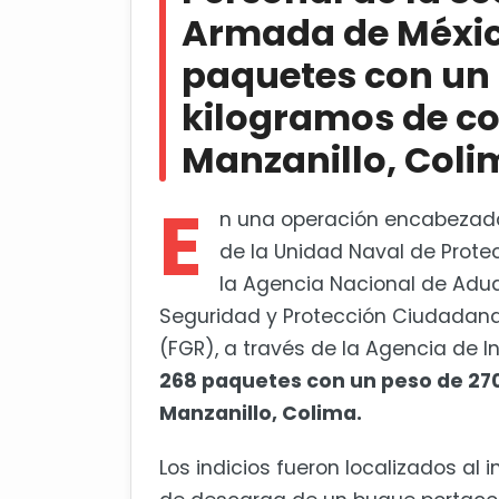
Detienen a cinco ecuatorianos 
Armada de Méxic
Cárdenas
paquetes con un
kilogramos de co
Manzanillo, Coli
E
n una operación encabezada 
de la Unidad Naval de Prote
la Agencia Nacional de Adu
Seguridad y Protección Ciudadana 
(FGR), a través de la Agencia de I
268 paquetes con un peso de 270 
Manzanillo, Colima.
Los indicios fueron localizados al