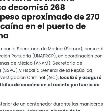
con 137 kilos de cocaína en puerto de Lázaro
o decomisó 268
 peso aproximado de 270
caína en el puerto de
ma
por la Secretaría de Marina (Semar), personal
cción Portuaria (UNAPROP), en coordinación con
anas de México (ANAM), Secretaría de
(SSPC) y Fiscalía General de la República
nvestigación Criminal (AIC),
localizó y aseguró
kilos de cocaína en el recinto portuario de
 interior de un contenedor durante las maniobras