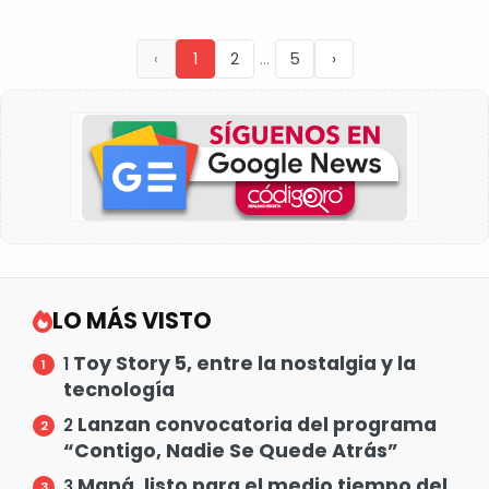
...
‹
1
2
5
›
LO MÁS VISTO
Toy Story 5, entre la nostalgia y la
1
tecnología
Lanzan convocatoria del programa
2
“Contigo, Nadie Se Quede Atrás”
Maná, listo para el medio tiempo del
3