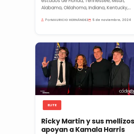
estados de Florida, Tennessee, Misuri,
Alabama, Oklahoma, Indiana, Kentucky,
Virginia Occidental, Carolina...
Por
MAURICIO HERNÁNDEZ
5 de noviembre, 2024
ELITE
Ricky Martin y sus mellizo
apoyan a Kamala Harris