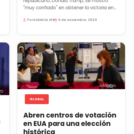
republicano, Donald Trump, se mostró
"muy confiado" en obtener la victoria en
las elecciones presidenciales El...
Por
AGENCIA EFE
5 de noviembre, 2024
GLOBAL
Abren centros de votación
s
en EUA para una elección
histórica