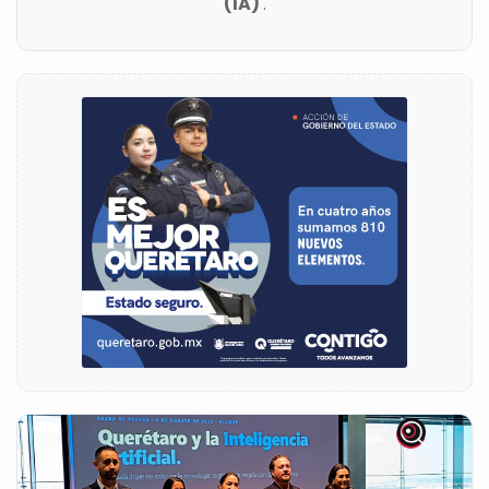
(IA)
.