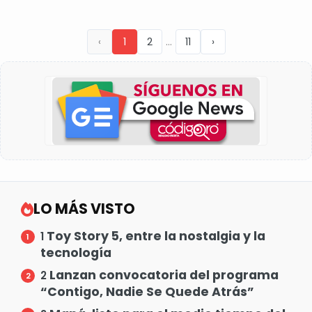
...
‹
1
2
11
›
LO MÁS VISTO
Toy Story 5, entre la nostalgia y la
1
tecnología
Lanzan convocatoria del programa
2
“Contigo, Nadie Se Quede Atrás”