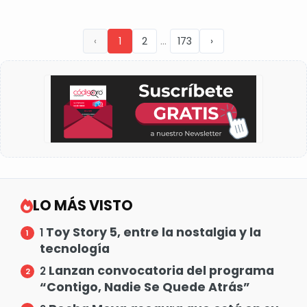
...
‹
1
2
173
›
LO MÁS VISTO
Toy Story 5, entre la nostalgia y la
1
tecnología
Lanzan convocatoria del programa
2
“Contigo, Nadie Se Quede Atrás”