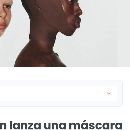
 condición que Justin Timberlake padece
n lanza una máscara