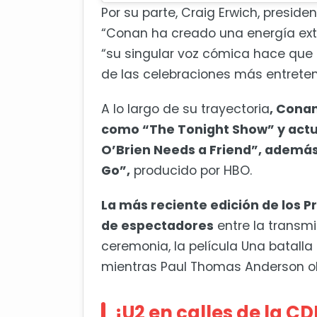
Por su parte, Craig Erwich, presid
“Conan ha creado una energía extr
“su singular voz cómica hace que
de las celebraciones más entreten
A lo largo de su trayectoria
, Cona
como “The Tonight Show” y act
O’Brien Needs a Friend”, además
Go”,
producido por HBO.
La más reciente edición de los P
de espectadores
entre la transmi
ceremonia, la película Una batalla
mientras Paul Thomas Anderson ob
¡U2 en calles de la C