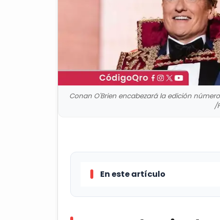
Conan O'Brien encabezará la edición número
/
En este artículo
La Academia de Artes y Cienci
volverá a ser el conductor de los