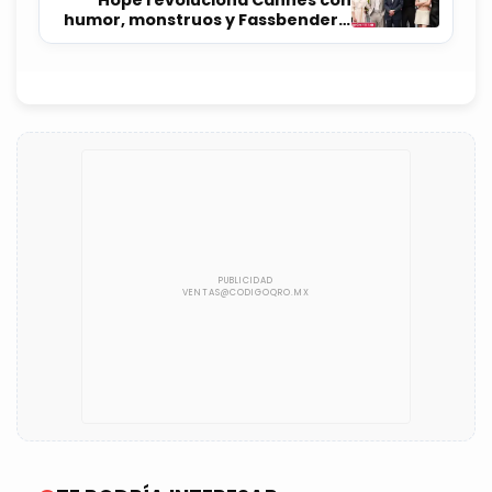
Hope revoluciona Cannes con
humor, monstruos y Fassbender y
Vikander como alienígenas