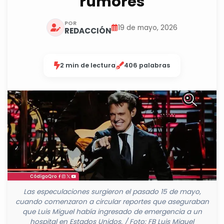
rumores
POR
19 de mayo, 2026
REDACCIÓN
2 min de lectura
406 palabras
Las especulaciones surgieron el pasado 15 de mayo,
cuando comenzaron a circular reportes que aseguraban
que Luis Miguel había ingresado de emergencia a un
hospital en Estados Unidos. / Foto: FB Luis Miguel