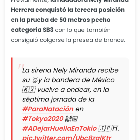
Herrera conquistó la tercera posición
en la prueba de 50 metros pecho
categoría SB3
con lo que también
consiguió colgarse la presea de bronce.
La sirena Nely Miranda recibe
su 🥉y la bandera de México
🇲🇽 vuelve a ondear, en la
séptima jornada de la
#ParaNatación
en
#Tokyo2020
🙌🏻
#ADejarHuellaEnTokio
🇯🇵⛩️.
pic.twitter.com/Ubc8zglKtr