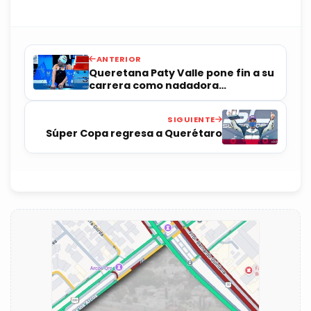
ANTERIOR
Queretana Paty Valle pone fin a su
carrera como nadadora
paralímpica
SIGUIENTE
Súper Copa regresa a Querétaro