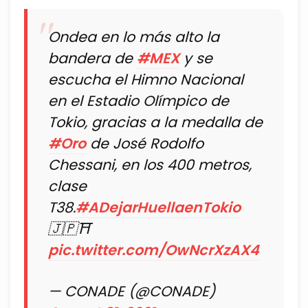
Ondea en lo más alto la
bandera de
#MEX
y se
escucha el Himno Nacional
en el Estadio Olímpico de
Tokio, gracias a la medalla de
#Oro
de José Rodolfo
Chessani, en los 400 metros,
clase
T38.
#ADejarHuellaenTokio
🇯🇵⛩️
pic.twitter.com/OwNcrXzAX4
— CONADE (@CONADE)