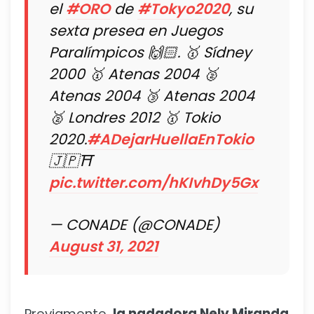
el
#ORO
de
#Tokyo2020
, su
sexta presea en Juegos
Paralímpicos 🙌🏻. 🥇 Sídney
2000 🥇 Atenas 2004 🥈
Atenas 2004 🥉 Atenas 2004
🥈 Londres 2012 🥇 Tokio
2020.
#ADejarHuellaEnTokio
🇯🇵⛩️
pic.twitter.com/hKIvhDy5Gx
— CONADE (@CONADE)
August 31, 2021
Previamente,
la nadadora Nely Miranda