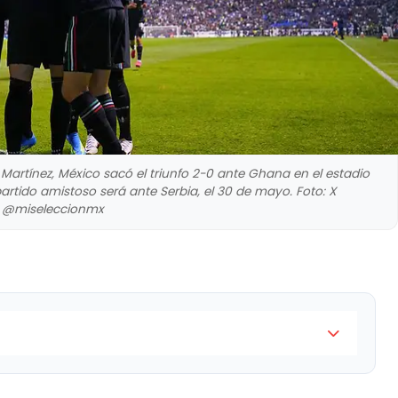
 Martínez, México sacó el triunfo 2-0 ante Ghana en el estadio
artido amistoso será ante Serbia, el 30 de mayo. Foto: X
@miseleccionmx
del "Memote" Martínez, México sacó el triunfo 2-0