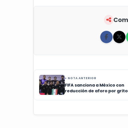
Comp
« NOTA ANTERIOR
FIFA sanciona a México con
reducción de aforo por grito
homofóbico