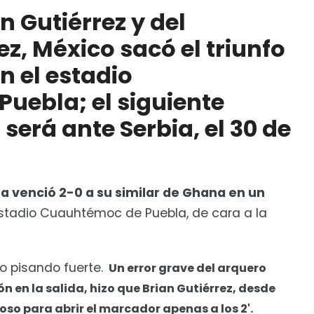
oc, en Puebla; el siguiente partido amistoso será
n Gutiérrez y del
z, México sacó el triunfo
ucción de aforo por grito homofóbico
n el estadio
uebla; el siguiente
será ante Serbia, el 30 de
 venció 2-0 a su similar de Ghana en un
stadio Cuauhtémoc de Puebla, de cara a la
o pisando fuerte.
Un error grave del arquero
n en la salida, hizo que Brian Gutiérrez, desde
oso para abrir el marcador apenas a los 2'.