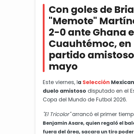
ante Ghana en el estadio Cuauhtém
Con goles de Bria
ante Serbia, el 30 de mayo
"Memote" Martíne
FIFA sanciona a México con red
2-0 ante Ghana e
Cuauhtémoc, en P
partido amistoso 
mayo
Este viernes, l
a
Selección
Mexicana
duelo amistoso
disputado en el E
Copa del Mundo de Futbol 2026.
"El Tricolor"
arrancó el primer tiemp
Benjamin Asare, quien regaló el baló
fuera del área, sacara un tiro poder