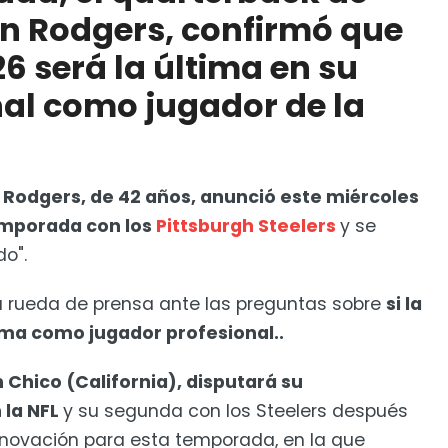
nquista su quinta Europa League
ron Rodgers, confirmó que
6 será la última en su
nal como jugador de la
 Rodgers, de 42 años, anunció este miércoles
emporada con los
Pittsburgh Steelers
y se
do".
una rueda de prensa ante las preguntas sobre
si la
ma como jugador profesional..
 Chico (California), disputará su
la NFL
y su segunda con los Steelers después
novación para esta temporada, en la que