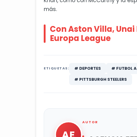
Khan, como con McCarthy y la espo
más.
Con Aston Villa, Una
Europa League
# DEPORTES
# FUTBOL 
ETIQUETAS:
# PITTSBURGH STEELERS
AUTOR
AE