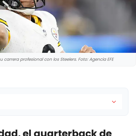
 carrera profesional con los Steelers. Foto: Agencia EFE
rback de los Steelers, Aaron Rodgers, confirmó que
en su carrera profesional como jugador de la NFL
dad, el quarterback de