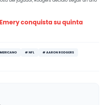
sa del jugador, Rodgers decidió seguir un año
i Emery conquista su quinta
AMERICANO
# NFL
# AARON RODGERS