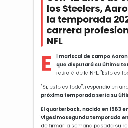
Con Aston Villa, Unai Emery co
los Steelers, Aa
la temporada 202
carrera profesio
NFL
E
l mariscal de campo Aaron
que disputará su última t
retirará de la NFL: "Esto es to
"Sí, esto es todo", respondió en 
próxima temporada sería su últi
El quarterback, nacido en 1983 en
vigesimosegunda temporada en 
de firmar la semana pasada su re