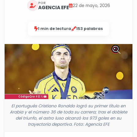
POR
22 de mayo, 2026
AGENCIA EFE
1 min de lectura
153 palabras
El portugués Cristiano Ronaldo logró su primer título en
Arabia y el número 36 de toda su carrera; tras el doblete
del triunfo, el astro luso alcanzó los 973 goles en su
trayectoria deportiva. Foto: Agencia EFE