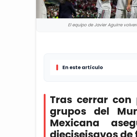
El equipo de Javier Aguirre volver
En este artículo
Tras cerrar con paso perfecto l
Mexicana aseguró su lugar en los d
Tras cerrar con 
México se apodera del Coloso: U
grupos del Mun
Mexicana ase
Con paso perfecto, México mant
dieciseisavos de 