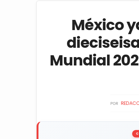
México ya
dieciseisa
Mundial 2026
REDACC
POR
C