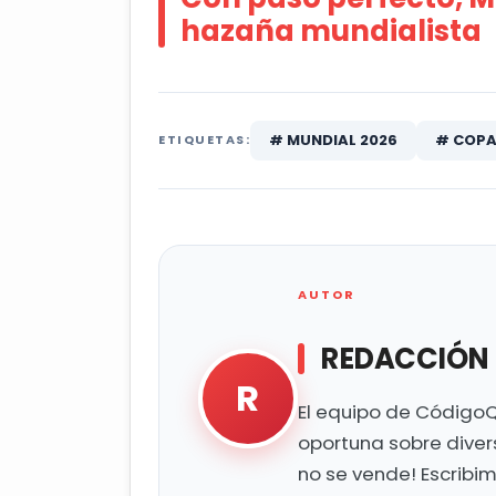
hazaña mundialista
# MUNDIAL 2026
# COPA 
ETIQUETAS:
AUTOR
REDACCIÓN
R
El equipo de CódigoQ
oportuna sobre diver
no se vende! Escribi