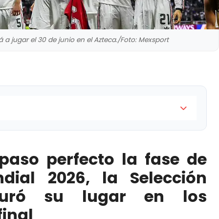
á a jugar el 30 de junio en el Azteca./Foto: Mexsport
a fase de grupos del Mundial 2026, la Selección
ieciseisavos de final
paso perfecto la fase de
na sinfonía tricolor doblega a Chequia en el Azteca
dial 2026, la Selección
guró su lugar en los
iene ilusión de la hazaña mundialista
final