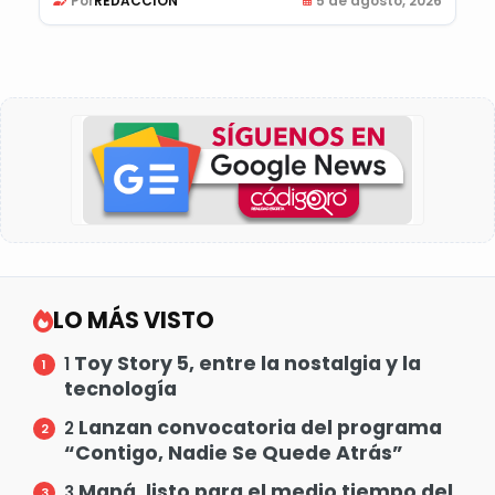
Por
REDACCIÓN
5 de agosto, 2026
LO MÁS VISTO
Toy Story 5, entre la nostalgia y la
1
tecnología
Lanzan convocatoria del programa
2
“Contigo, Nadie Se Quede Atrás”
Maná, listo para el medio tiempo del
3