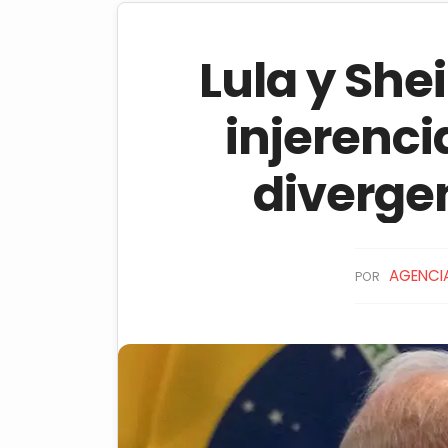
Lula y She
injerenci
diverge
AGENCIA
POR