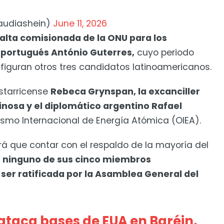
audiashein)
June 11, 2026
exalta comisionada de la ONU para los
portugués António Guterres,
cuyo periodo
, figuran otros tres candidatos latinoamericanos.
ostarricense
Rebeca Grynspan, la excanciller
nosa y el diplomático argentino Rafael
ismo Internacional de Energía Atómica (OIEA).
drá que contar con el respaldo de la mayoría del
e ninguno de sus cinco miembros
er ratificada por la Asamblea General del
 ataca bases de EUA en Baréin,