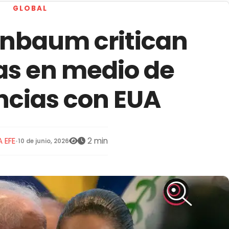
GLOBAL
inbaum critican
as en medio de
ncias con EUA
 EFE
2 min
•
10 de junio, 2026