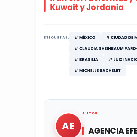
Kuwait y Jordania
# MÉXICO
# CIUDAD DE 
ETIQUETAS:
# CLAUDIA SHEINBAUM PARD
# BRASILIA
# LUIZ INACI
# MICHELLE BACHELET
AUTOR
AE
AGENCIA EF