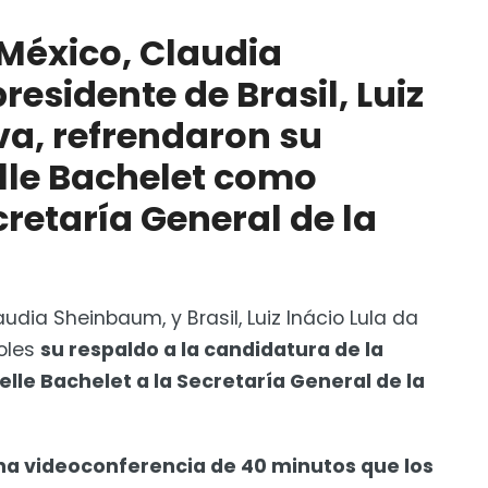
 Sheinbaum, y el presidente de Brasil, Luiz Inácio
aldo a Michelle Bachelet como aspirante a la
 México, Claudia
residente de Brasil, Luiz
s de EUA en Baréin, Kuwait y Jordania
lva, refrendaron su
lle Bachelet como
cretaría General de la
udia Sheinbaum, y Brasil, Luiz Inácio Lula da
coles
su respaldo a la candidatura de la
lle Bachelet a la Secretaría General de la
una videoconferencia de 40 minutos que los