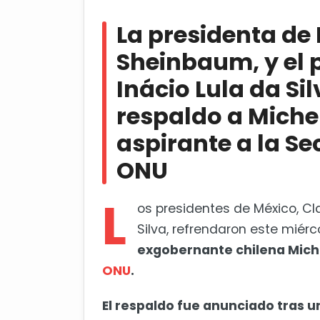
La presidenta de México, Claudia
Lula da Silva, refrendaron su resp
La presidenta de
Secretaría General de la ONU
Sheinbaum, y el p
Irán cierra Hormuz y ataca base
Inácio Lula da Si
respaldo a Miche
aspirante a la Se
ONU
L
os presidentes de México, Cla
Silva, refrendaron este miér
exgobernante chilena Miche
ONU
.
El respaldo fue anunciado tras 