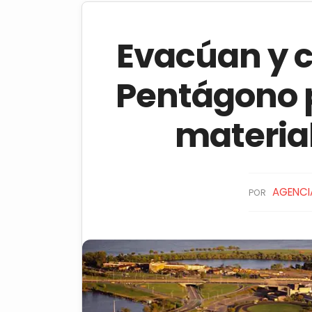
Evacúan y c
Pentágono p
material
AGENCIA
POR