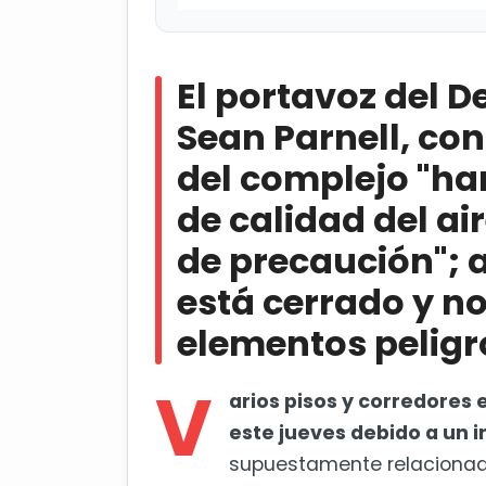
El portavoz del Departamento d
del complejo "han detectado un p
El portavoz del 
de precaución"; al momento, el ed
elementos peligrosos
Sean Parnell, co
del complejo "h
Influencers con visa de turista
de calidad del a
de precaución"; a
está cerrado y n
elementos peligr
V
arios pisos y corredores
este jueves debido a un 
supuestamente relacionado