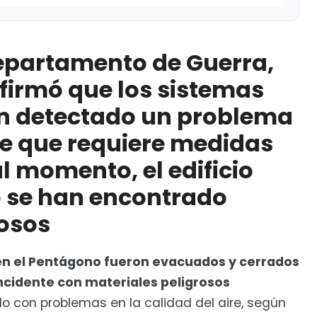
e Guerra, Sean Parnell, confirmó que los sistemas
roblema de calidad del aire que requiere medidas
Departamento de Guerra,
ificio está cerrado y no se han encontrado
nfirmó que los sistemas
an detectado un problema
 no podrán crear contenido en EUA
ire que requiere medidas
l momento, el edificio
o se han encontrado
osos
 en el Pentágono fueron evacuados y cerrados
incidente con materiales peligrosos
 con problemas en la calidad del aire, según