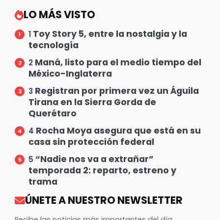
LO MÁS VISTO
Toy Story 5, entre la nostalgia y la
1
tecnología
Maná, listo para el medio tiempo del
2
México-Inglaterra
Registran por primera vez un Águila
3
Tirana en la Sierra Gorda de
Querétaro
Rocha Moya asegura que está en su
4
casa sin protección federal
“Nadie nos va a extrañar”
5
temporada 2: reparto, estreno y
trama
ÚNETE A NUESTRO NEWSLETTER
Recibe las noticias más importantes del día