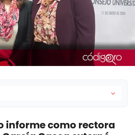
o rectora de la UAQ, Teresa García Gasca externó
 y tecnología en México enfrentan una crisis
o informe como rectora