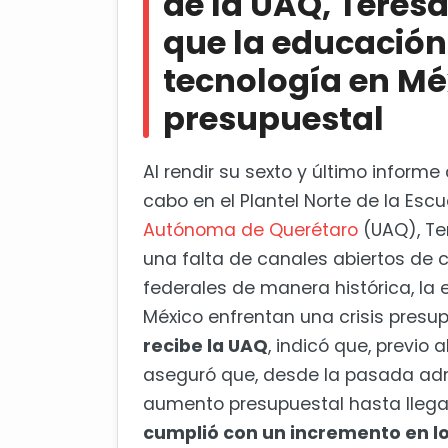
de la UAQ, Teres
UAQ recibe a más de mil 400 n
que la educación 
tecnología en Mé
presupuestal
Al rendir su sexto y último informe
cabo en el Plantel Norte de la Escu
Autónoma de Querétaro
(UAQ), Te
una falta de canales abiertos de 
federales de manera histórica, la e
México enfrentan una crisis presup
recibe la UAQ
, indicó que, previo 
aseguró que, desde la pasada admi
aumento presupuestal hasta llegar 
cumplió con un incremento en los