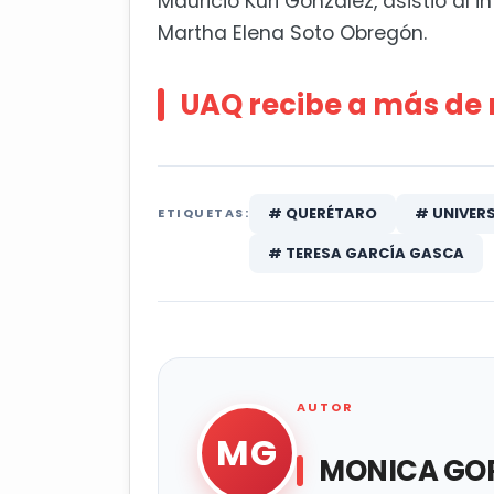
Mauricio Kuri González, asistió al 
Martha Elena Soto Obregón.
UAQ recibe a más de 
# QUERÉTARO
# UNIVER
ETIQUETAS:
# TERESA GARCÍA GASCA
AUTOR
MG
MONICA GOR