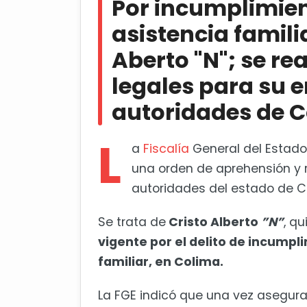
Por incumplimien
Colima
asistencia famili
Vivir experiencia mundialista ro
Aberto "N"; se re
legales para su 
autoridades de 
L
a
Fiscalía
General del Estado
una orden de aprehensión y r
autoridades del estado de C
Se trata de
Cristo Alberto
”N”
, qu
vigente por el delito de incumpl
familiar, en Colima.
La FGE indicó que una vez asegur