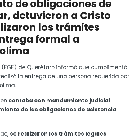
to de obligaciones de
ar, detuvieron a Cristo
nda los 35 mil pesos, afirma aficionado
alizaron los trámites
entrega formal a
Colima
 (FGE) de Querétaro informó que cumplimentó
ealizó la entrega de una persona requerida por
olima.
ien
contaba con mandamiento judicial
imiento de las obligaciones de asistencia
ado,
se realizaron los trámites legales