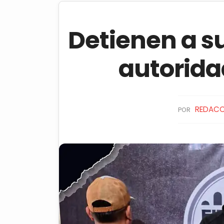
Detienen a su
autorida
REDACC
POR