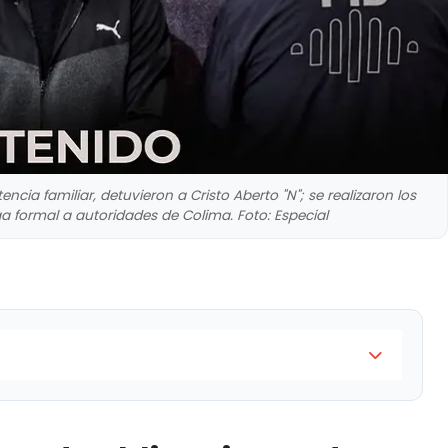
cia familiar, detuvieron a Cristo Aberto "N"; se realizaron los
ga formal a autoridades de Colima. Foto: Especial
nes de asistencia familiar, detuvieron a Cristo
tes legales para su entrega formal a autoridades de