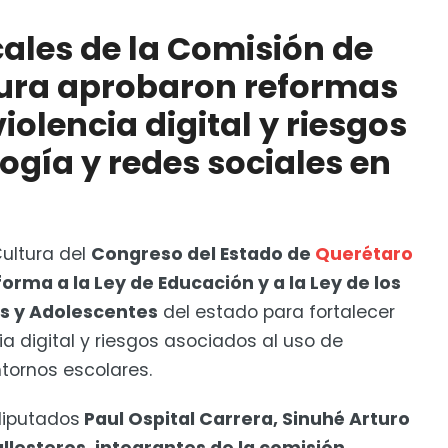
misión de Educación y Cultura aprobaron reformas
 riesgos por uso de tecnología y redes sociales en las
cales de la Comisión de
tura aprobaron reformas
reso Local iniciativa sobre adolescentes
iolencia digital y riesgos
ogía y redes sociales en
ultura del
Congreso del Estado de
Querétaro
orma a la Ley de Educación y a la Ley de los
os y Adolescentes
del estado para fortalecer
a digital y riesgos asociados al uso de
tornos escolares.
diputados
Paul Ospital Carrera, Sinuhé Arturo