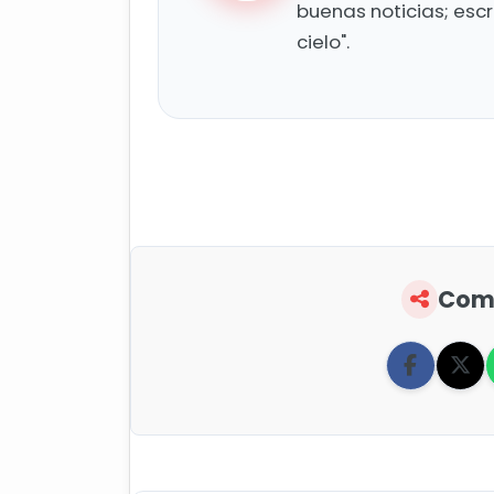
buenas noticias; esc
cielo".
Comp