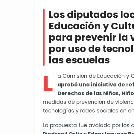
Los diputados locales de la Co
para prevenir la violencia digital y
Los diputados lo
escuelas
Educación y Cul
Chepe Guerrero entrega al Cong
para prevenir la v
por uso de tecnol
las escuelas
L
a Comisión de Educación y C
aprobó una iniciativa de ref
Derechos de las Niñas, Niñ
medidas de prevención de violenci
tecnologías y redes sociales en en
La propuesta fue avalada por los 