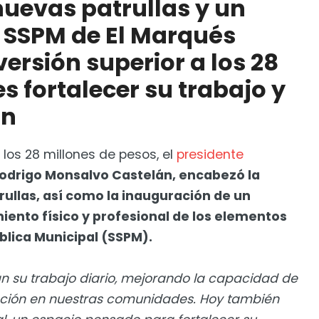
nuevas patrullas y un
 SSPM de El Marqués
 de julio: Usebeq
ersión superior a los 28
es fortalecer su trabajo y
ón
 los 28 millones de pesos, el
presidente
odrigo Monsalvo Castelán, encabezó la
rullas, así como la inauguración de un
iento físico y profesional de los elementos
lica Municipal (SSPM).
án su trabajo diario, mejorando la capacidad de
vención en nuestras comunidades. Hoy también