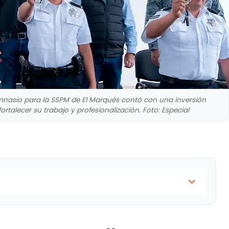
imnasio para la SSPM de El Marqués contó con una inversión
fortalecer su trabajo y profesionalización. Foto: Especial
las y un gimnasio para la SSPM de El Marqués contó
 mdp; el objetivo es fortalecer su trabajo y