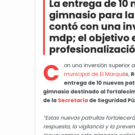
La entrega de 10 
profesionalización
gimnasio para la
Cierre del ciclo escolar será el 3
contó con una inv
mdp; el objetivo 
profesionalizaci
C
on una inversión superior a
municipal de El Marqué
s,
R
entrega de 10 nuevas pat
gimnasio destinado al fortalecim
de la
Secretaría
de Seguridad Púb
“Estas nuevas patrullas fortalecer
respuesta, la vigilancia y la pre