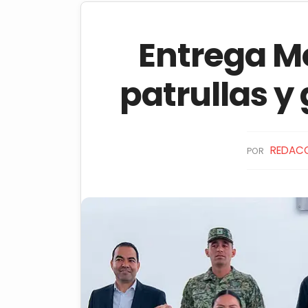
Entrega M
patrullas y
REDAC
POR