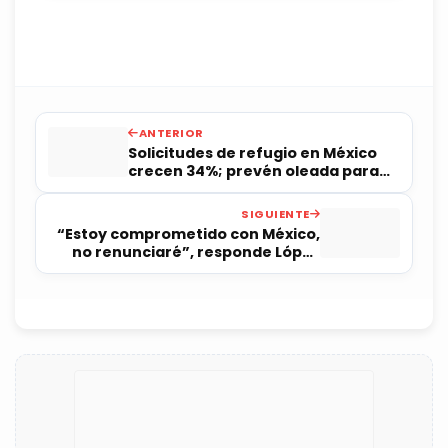
ANTERIOR
Solicitudes de refugio en México
crecen 34%; prevén oleada para
2021
SIGUIENTE
“Estoy comprometido con México,
no renunciaré”, responde López
Gatell al PAN, PRD y MC que piden
su despido