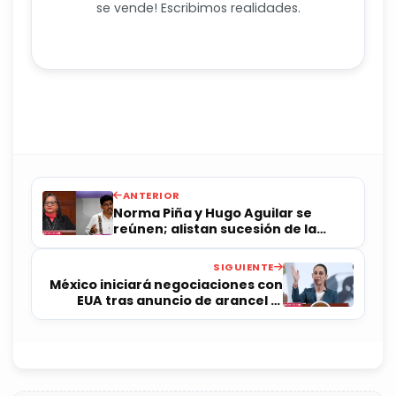
se vende! Escribimos realidades.
ANTERIOR
Norma Piña y Hugo Aguilar se
reúnen; alistan sucesión de la
SCJN
SIGUIENTE
México iniciará negociaciones con
EUA tras anuncio de arancel al
cobre