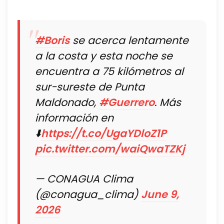
#Boris
se acerca lentamente
a la costa y esta noche se
encuentra a 75 kilómetros al
sur-sureste de Punta
Maldonado,
#Guerrero
. Más
información en
⬇️
https://t.co/UgaYDloZ1P
pic.twitter.com/waiQwaTZKj
— CONAGUA Clima
(@conagua_clima)
June 9,
2026