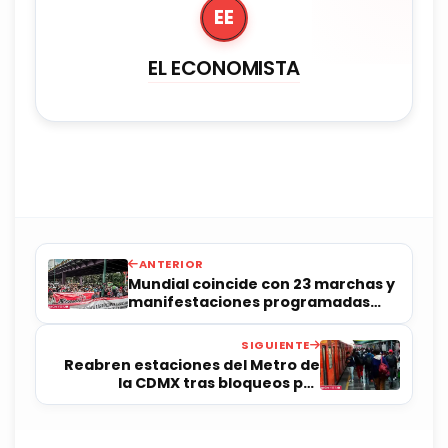
EE
EL ECONOMISTA
ANTERIOR
Mundial coincide con 23 marchas y
manifestaciones programadas
este jueves
SIGUIENTE
Reabren estaciones del Metro de
la CDMX tras bloqueos por
protestas