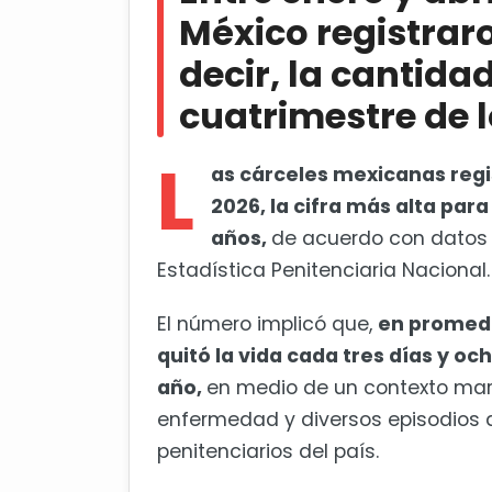
Crisis penitenciaria
México registraro
decir, la cantida
CNTE vuelve a cerrar Paseo de
cuatrimestre de l
L
as cárceles mexicanas regis
2026, la cifra más alta par
años,
de acuerdo con datos
Estadística Penitenciaria Nacional.
El número implicó que,
en promedi
quitó la vida cada tres días y oc
año,
en medio de un contexto mar
enfermedad y diversos episodios de
penitenciarios del país.