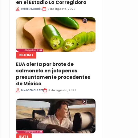
en el Estadio La Corregidora
Por
REDACCIÓN
6 de agosto, 2026
GLOBAL
EUA alerta por brote de
salmonela en jalapeños
presuntamente procedentes
de México
Por
AGENCIA EFE
6 de agosto, 2026
ELITE