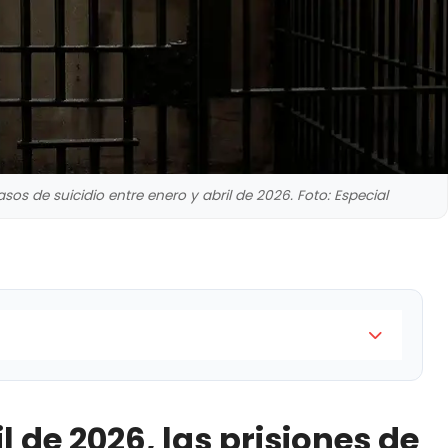
sos de suicidio entre enero y abril de 2026. Foto: Especial
 prisiones de México registraron 36 casos de suicidio,
a un cuatrimestre de los últimos siete años
l de 2026, las prisiones de