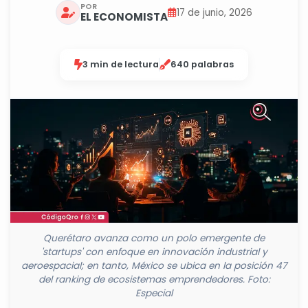
POR
17 de junio, 2026
EL ECONOMISTA
3 min de lectura
640 palabras
Querétaro avanza como un polo emergente de
'startups' con enfoque en innovación industrial y
aeroespacial; en tanto, México se ubica en la posición 47
del ranking de ecosistemas emprendedores. Foto:
Especial