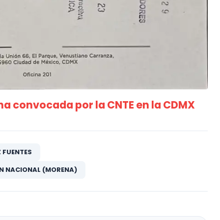
a convocada por la CNTE en la CDMX
 FUENTES
N NACIONAL (MORENA)