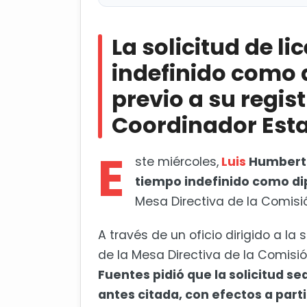
La solicitud de licencia por ti
su registro como aspirante a Coor
La solicitud de l
Sheinbaum cuestiona marcha c
indefinido como 
previo a su regis
Coordinador Est
E
ste miércoles,
Luis
Humberto
tiempo indefinido como dip
Mesa Directiva de la Comisi
A través de un oficio dirigido a la 
de la Mesa Directiva de la Comis
Fuentes pidió que la solicitud s
antes citada, con efectos a parti