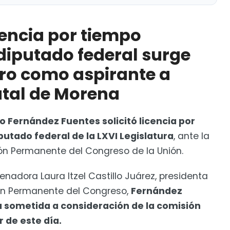
empo indefinido como diputado federal surge previo a
dinador Estatal de Morena
icencia por tiempo
onvocada por la CNTE en la CDMX
diputado federal surge
tro como aspirante a
atal de Morena
 Fernández Fuentes solicitó licencia por
utado federal de la LXVI Legislatura
, ante la
ón Permanente del Congreso de la Unión.
senadora Laura Itzel Castillo Juárez, presidenta
ión Permanente del Congreso,
Fernández
ea sometida a consideración de la comisión
r de este día.