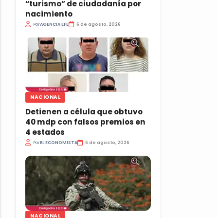
“turismo” de ciudadanía por
nacimiento
Por
AGENCIA EFE
6 de agosto, 2026
NACIONAL
Detienen a célula que obtuvo
40 mdp con falsos premios en
4 estados
Por
EL ECONOMISTA
6 de agosto, 2026
NACIONAL