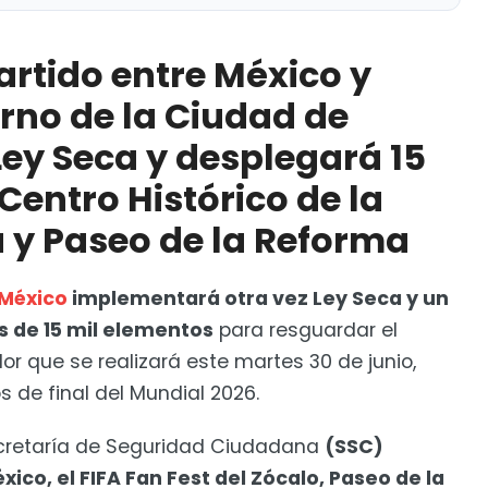
éxico y Ecuador, el Gobierno de la Ciudad de México
l policías en el Centro Histórico de la capital
artido entre México y
erno de la Ciudad de
Ley Seca y desplegará 15
 Centro Histórico de la
 y Paseo de la Reforma
 como embajador ante la UE, Bélgica y
 México
implementará otra vez Ley Seca y un
s de 15 mil elementos
para resguardar el
or que se realizará este martes 30 de junio,
s de final del Mundial 2026.
Secretaría de Seguridad Ciudadana
(SSC)
ico, el FIFA Fan Fest del Zócalo, Paseo de la