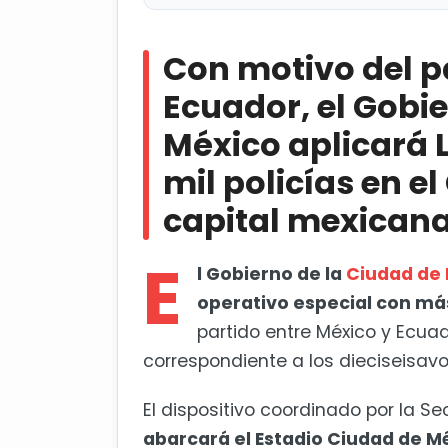
Con motivo del partido entre M
aplicará Ley Seca y desplegará 15 mi
Con motivo del p
mexicana y Paseo de la Reforma
Ecuador, el Gobi
Cortes a la circulación
México aplicará 
Habrá vigilancia reforzada
mil policías en el
Aplicarán Ley Seca
capital mexicana
Proponen a Esteban Moctezuma
E
Luxemburgo
l Gobierno de la
Ciudad de
operativo especial con má
partido entre México y Ecuad
correspondiente a los dieciseisavo
El dispositivo coordinado por la 
abarcará el Estadio Ciudad de Méx