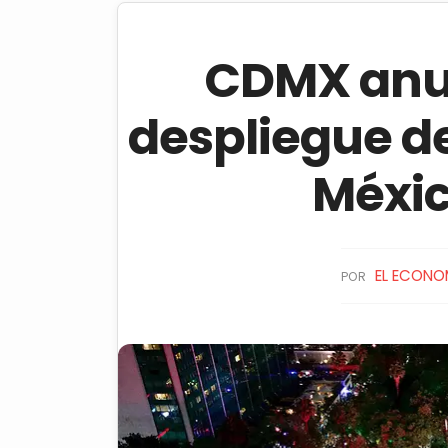
CDMX anun
despliegue de
Méxi
EL ECONO
POR