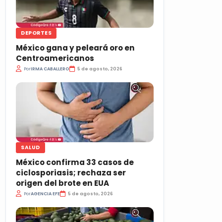
DEPORTES
México gana y peleará oro en
Centroamericanos
Por
IRMA CABALLERO
5 de agosto, 2026
SALUD
México confirma 33 casos de
ciclosporiasis; rechaza ser
origen del brote en EUA
Por
AGENCIA EFE
5 de agosto, 2026