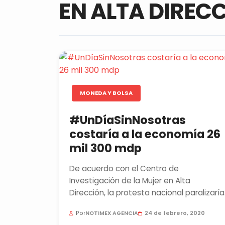
EN ALTA DIREC
MONEDA Y BOLSA
#UnDíaSinNosotras
costaría a la economía 26
mil 300 mdp
De acuerdo con el Centro de
Investigación de la Mujer en Alta
Dirección, la protesta nacional paralizaría
al 40% del personal ocupado en las
Por
NOTIMEX AGENCIA
24 de febrero, 2020
empresas...